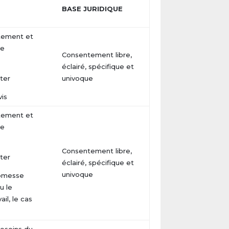
BASE JURIDIQUE
itement et
re
Consentement libre,
éclairé, spécifique et
ter
univoque
vis
itement et
re
Consentement libre,
ter
éclairé, spécifique et
univoque
romesse
u le
ail, le cas