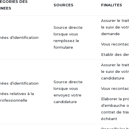
EGORIES DES
SOURCES
FINALITES
NEES
Assurer le tra
le suivi de vot
Source directe
demande
lorsque vous
ées d’identification
remplissez le
Vous recontac
formulaire
Etablir des de
Assurer le tra
le suivi de vot
candidature
Source directe
ées d’identification
lorsque vous
Vous recontac
ées relatives à la
envoyez votre
Elaborer la p
professionnelle
candidature
d’embauche o
contrat de trav
échéant