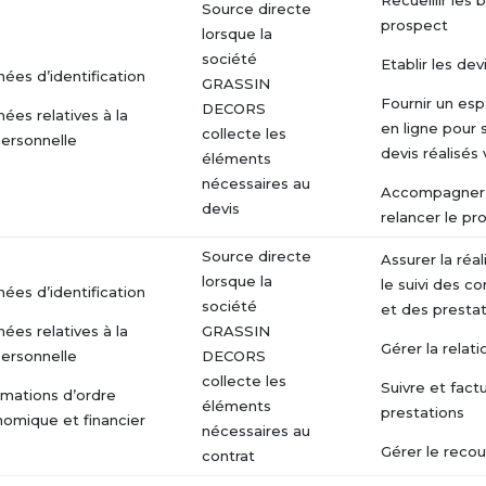
Recueillir les
Source directe
prospect
lorsque la
société
Etablir les dev
ées d’identification
GRASSIN
Fournir un esp
DECORS
ées relatives à la
en ligne pour s
collecte les
personnelle
devis réalisés 
éléments
nécessaires au
Accompagner
devis
relancer le pr
Source directe
Assurer la réal
lorsque la
le suivi des 
ées d’identification
société
et des presta
ées relatives à la
GRASSIN
Gérer la relati
personnelle
DECORS
collecte les
Suivre et factu
rmations d’ordre
éléments
prestations
omique et financier
nécessaires au
Gérer le reco
contrat