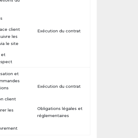
 besoins du
is
ace client
Exécution du contrat
uivre les
via le site
 et
ospect
isation et
commandes
Exécution du contrat
tions
on client
Obligations légales et
rer les
réglementaires
uvrement